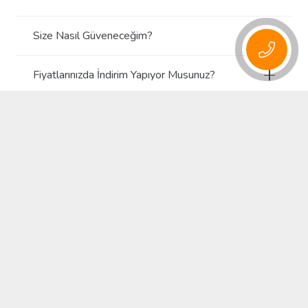
Size Nasıl Güveneceğim?
Fiyatlarınızda İndirim Yapıyor Musunuz?
Hangi İllerde Hizmet Vermektesiniz?
Dolunay Organizasyon Olarak Hizmetleriniz
Nelerdir?
Neden Sizi Tercih Etmeliyim?
Ödemeyi Nasıl Yapabilirim?
Düğün Organizasyonu Fiyatlarınız Nelerdir?